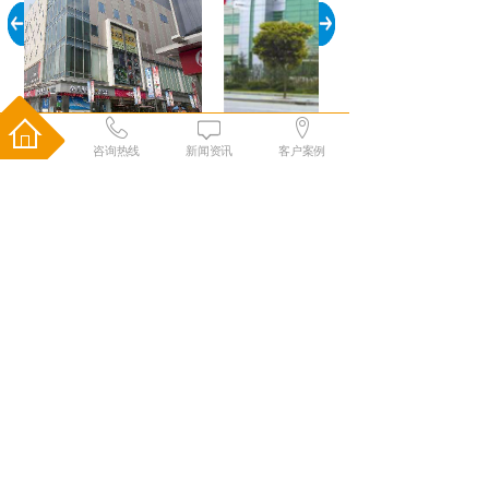
上海众力汽车部件有限公司
咨询热线
新闻资讯
客户案例
中央空调工程服务五步为您搞定
THE FIVE STEP OF MONITORING OPERATIONAL
SERVICE DONE FOR YOU
免费咨询
勘测现场
方案设计