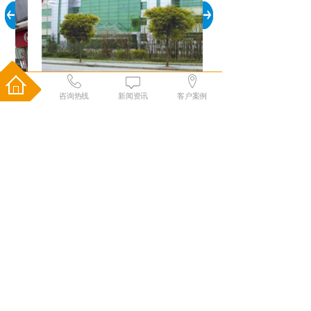
上海众力汽车部件有限公司
咨询热线
新闻资讯
客户案例
中央空调工程服务五步为您搞定
THE FIVE STEP OF MONITORING OPERATIONAL
SERVICE DONE FOR YOU
免费咨询
勘测现场
方案设计